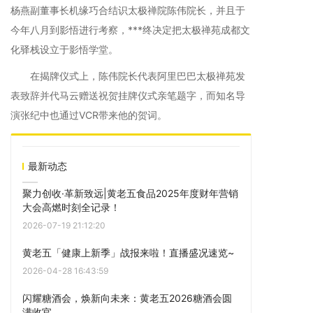
杨燕副董事长机缘巧合结识太极禅院陈伟院长，并且于
今年八月到影悟进行考察，***终决定把太极禅苑成都文
化驿栈设立于影悟学堂。
在揭牌仪式上，陈伟院长代表阿里巴巴太极禅苑发
表致辞并代马云赠送祝贺挂牌仪式亲笔题字，而知名导
演张纪中也通过VCR带来他的贺词。
最新动态
聚力创收·革新致远|黄老五食品2025年度财年营销
大会高燃时刻全记录！
2026-07-19 21:12:20
黄老五「健康上新季」战报来啦！直播盛况速览~
2026-04-28 16:43:59
闪耀糖酒会，焕新向未来：黄老五2026糖酒会圆
满收官