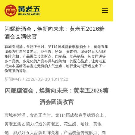
闪耀糖酒会，焕新向未来：黄老五2026糖
酒会圆满收官
蓉城春潮涌，食韵正当时。第114届成都春季糖酒会上，黄老五集
团倾力打造的黄老五、花生嫂、哈妹、黄饱饱、游好好五大品牌
矩阵亮相，产品覆盖传统酥点、肉制品、坚果制品、药食同源等
多个品类。多元化的产品布局与始终如一的匠心品质，让黄老五
成为本届糖酒会当之无愧的人气焦点，给行业与消费者交出了一
份亮眼的答卷。
新闻中心
/ 2026-03-30 10:14:20
闪耀糖酒会
，
焕新向未来
：
黄老五
2026
糖
酒会圆满收官
蓉城春潮涌，食韵正当时。第114届成都春季糖酒会上，
黄老五集团倾力打造的黄老五、花生嫂、哈妹、黄饱
饱、游好好五大品牌矩阵亮相
，
产品覆盖传统酥点、肉