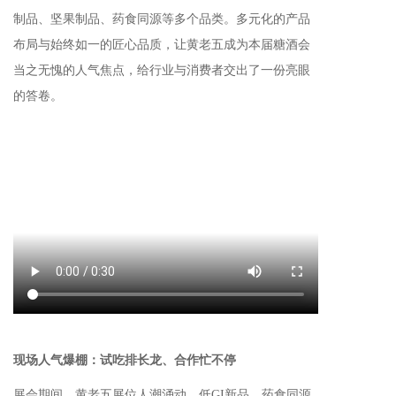
制品、坚果制品、药食同源等多个品类。多元化的产品
布局与始终如一的匠心品质，让黄老五成为本届糖酒会
当之无愧的人气焦点，
给
行业与消费者交出了一份亮眼
的答卷。
现场人气爆棚
：
试吃
排长龙、合作忙不停
展会期间，黄老五展位人潮涌动，
低GI新品、药食同源