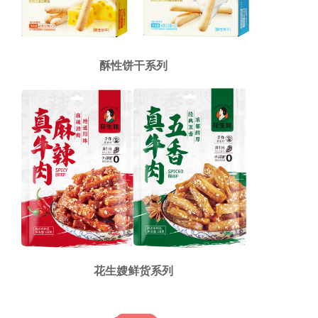
酥性饼干系列
花生嫂鲜货系列