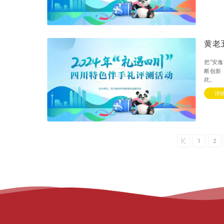
黄老
把“安
断创新
此。
详
1
2