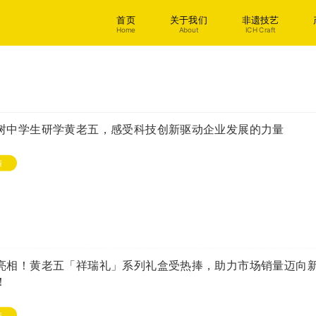
首页
关于我们
非遗技艺
Home
About
ICH Craft
树中学生研学黄老五，感受科技创新驱动企业发展的力量
情
亮相！黄老五「祥瑞礼」系列礼盒受热捧，助力市场销量迈向
！
情