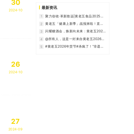
30
最新资讯
2024-10
聚力创收·革新致远|黄老五食品2025年
1
度财年营销大会高燃时刻全记录！
黄老五「健康上新季」战报来啦！直播
2
盛况速览~
闪耀糖酒会，焕新向未来：黄老五2026
3
糖酒会圆满收官
@所有人，这是一封来自黄老五2026成
4
都春季糖酒会邀请函
#黄老五2026年货节#杀疯了！“非遗年
5
味” 直接火出圈！
26
2024-10
27
2024-09