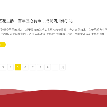
五花生酥：百年匠心传承，成就四川伴手礼
逸”刻进骨子里的川人，对于美食的追求从古至今未曾停歇。今人亦是如此，在传承经典中
，持续探索美味新高峰，四川省非遗“花生酥传统制作技艺”所出品的黄老五花生酥便是如
情
3
4
5
6
7
8
9
...