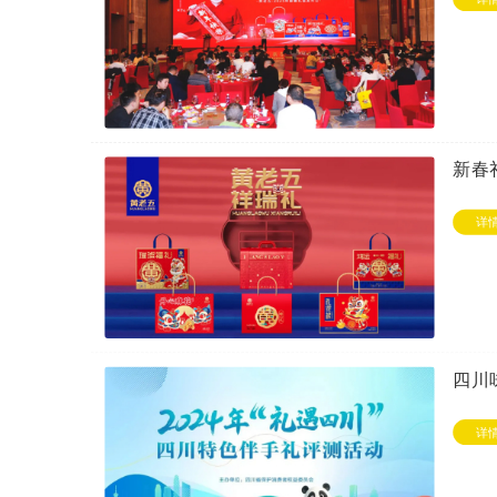
新春
详
四川
详