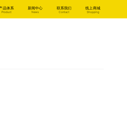
产品体系
新闻中心
联系我们
线上商城
Product
News
Contact
Shopping